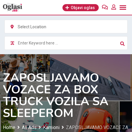
Skip
Objavi oglas
to
content
Select Location
ZAPOSLJAVAMO
VOZACE ZA BOX
TRUCK VOZILA SA
SLEEPEROM
Home
All Ads
Kamioni
ZAPOSLJAVAMO VOZACE ZA