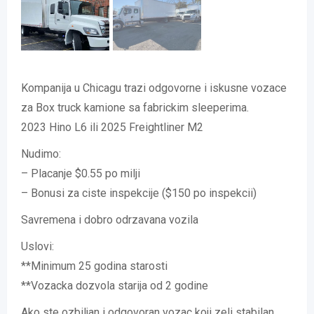
Kompanija u Chicagu trazi odgovorne i iskusne vozace
za Box truck kamione sa fabrickim sleeperima.
2023 Hino L6 ili 2025 Freightliner M2
Nudimo:
– Placanje $0.55 po milji
– Bonusi za ciste inspekcije ($150 po inspekcii)
Savremena i dobro odrzavana vozila
Uslovi:
**Minimum 25 godina starosti
**Vozacka dozvola starija od 2 godine
Ako ste ozbiljan i odgovoran vozac koji zeli stabilan