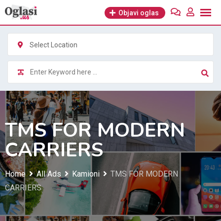
Skip
Objavi oglas
to
content
Select Location
TMS FOR MODERN
CARRIERS
Home
All Ads
Kamioni
TMS FOR MODERN
CARRIERS