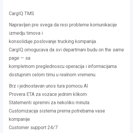
CargIQ TMS
Napravljen pre svega da resi probleme komunikacije
izmedju timova i
konsoliduje poslovanje trucking kompanija.
CargIQ omogucava da svi departmani budu on the same
page — sa
kompletnom preglednoscu operacija i informacijama
dostupnim celom timu u realnom vremenu.
Brz i jednostavan unos tura pomocu AI
Provera ETA za vozace jednim klikom
Statementi spremni za nekoliko minuta
Customizacija sistema prema potrebama vase
kompanije
Customer support 24/7