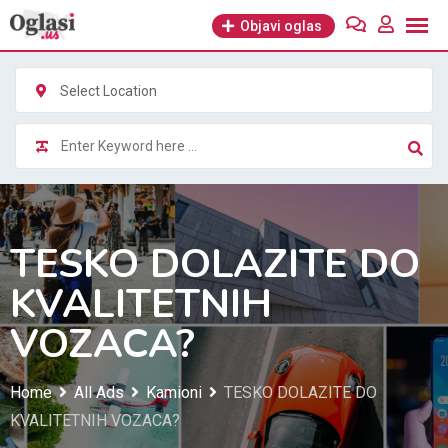
Skip
Objavi oglas
to
content
Select Location
TESKO DOLAZITE DO
KVALITETNIH
VOZACA?
Home
All Ads
Kamioni
TESKO DOLAZITE DO
KVALITETNIH VOZACA?