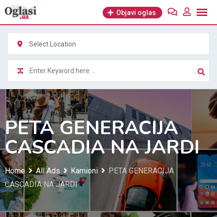
Skip
Objavi oglas
to
content
Select Location
PETA GENERACIJA
CASCADIA NA JARDI
Home
All Ads
Kamioni
PETA GENERACIJA
CASCADIA NA JARDI