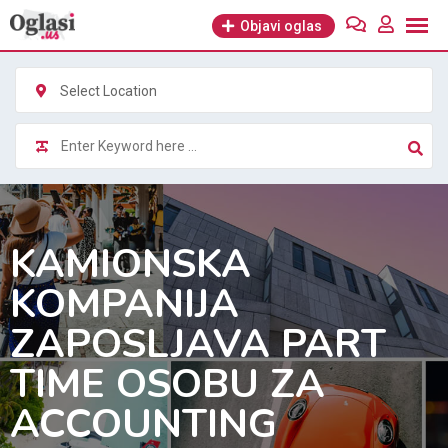
Skip
Objavi oglas
to
content
Select Location
KAMIONSKA
KOMPANIJA
ZAPOSLJAVA PART
TIME OSOBU ZA
ACCOUNTING