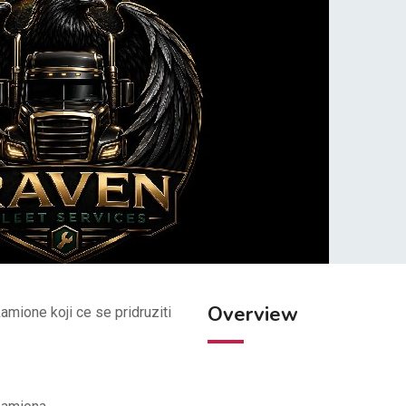
Overview
mione koji ce se pridruziti