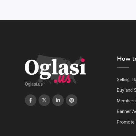
How to
Selling TI
Oglasi.us
Buy and S
Members
Banner Ad
Promote 