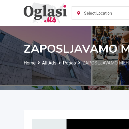
Skip
to
Select Location
content
ZAPOSLJAVAMO M
Home
All Ads
Posao
ZAPOSLJAVAMO MEH