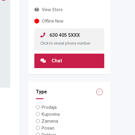
View Store
Offline Now
630 405 5XXX
Click to reveal phone number
Chat
Type
Prodaja
Kupovina
Zamena
Posao