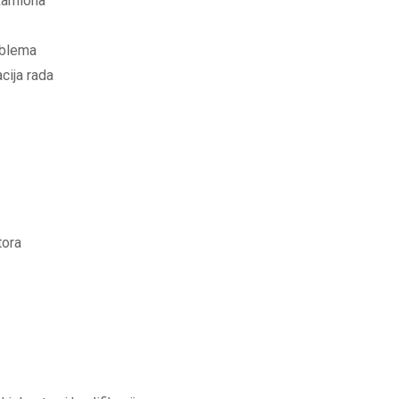
 kamiona
oblema
cija rada
tora