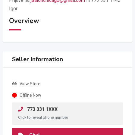
Prijave na
jsalonchicago@gmail.com
ili 773 331 1142
Igor
Overview
Seller Information
View Store
Offline Now
773 331 1XXX
Click to reveal phone number
Chat