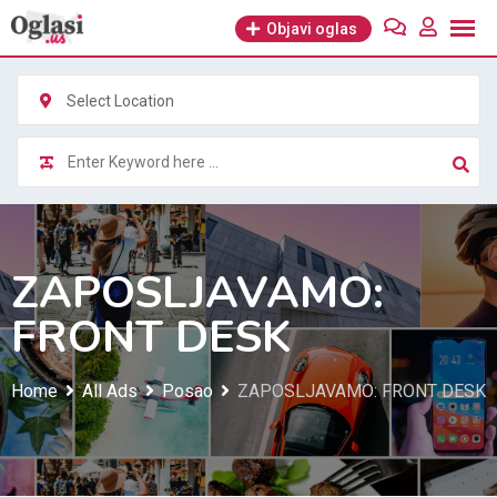
Skip
Objavi oglas
to
content
Select Location
ZAPOSLJAVAMO:
FRONT DESK
Home
All Ads
Posao
ZAPOSLJAVAMO: FRONT DESK