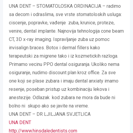
UNA DENT – STOMATOLOSKA ORDINACIJA – radimo
sa decom i odraslima, sve vrste stomatoloskih usluga:
ciscenje, popravke, vađenje zuba, krunice, proteze,
venire, dental implante. Najnovija tehnologija cone beam
CT, 3D x-ray imaging. Ispravljanje zuba uz pomoc
invisalign braces. Botox i dermal fillers kako
terapeutski za migrene tako i iz kozmetickih razloga.
Primamo vecinu PPO dental osiguranja. Ukoliko nema
osiguranje, nudimo discount plan kroz office. Za sve
one koji se plase zubara i imaju dental anxiaty imamo
resenje, poseban pristup uz kombinaciju lekova i
anestezije. Odlazak kod zubara ne mora da bude ni
bolno ni skupo ako se javite na vreme.
UNA DENT – DR LJILJANA SVJETLICA
UNA DENT
http://www.hinsdaledentists.com