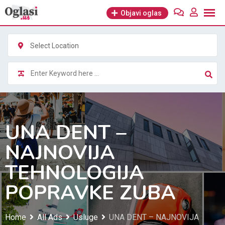
Skip
Objavi oglas
to
content
Select Location
UNA DENT –
NAJNOVIJA
TEHNOLOGIJA
POPRAVKE ZUBA
Home
All Ads
Usluge
UNA DENT – NAJNOVIJA