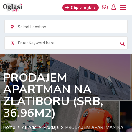
Skip
Objavi oglas
to
content
Select Location
PRODAJEM
APARTMAN NA
ZLATIBORU (SRB,
36.96M2)
Home
All Ads
Prodaja
PRODAJEM APARTMAN NA