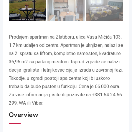
Prodajem apartman na Zlatiboru, ulica Vasa Mićića 103,
1.7 km udaljen od centra. Apartman je uknjizen, nalazi se
na 2. spratu sa liftom, kompletno namesten, kvadrature
36,96 m2 sa parking mestom. Ispred zgrade se nalazi
decije igraliste i letnjikovac cija je izrada u zavrsnoj fazi.
Takodje, u zgradi postoji spa centar koji bi uskoro
trebalo da bude pusten u funkciju. Cena je 66.000 eura.
Za vise informacija pisite ili pozovite na +381 64 24 66
299, WA ili Viber.
Overview