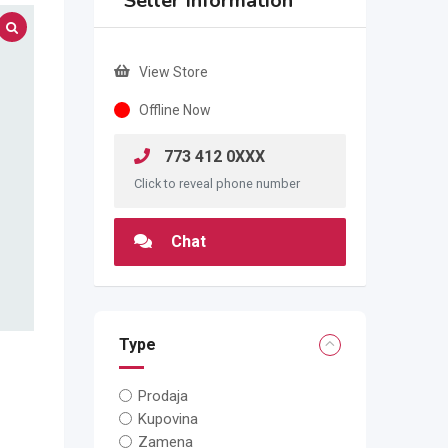
Seller Information
View Store
Offline Now
773 412 0XXX
Click to reveal phone number
Chat
Type
Prodaja
Kupovina
Zamena