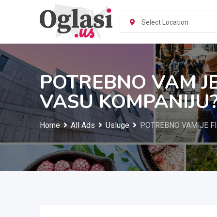
Skip
to
Select Location
content
POTREBNO VAM JE
VASU KOMPANIJU
Home
All Ads
Usluge
POTREBNO VAM JE F