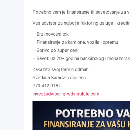
Potrebno vam je finansiranje ili savetovanje za 
Vas advisor za najbolje faktoring usluge i kreditn
– Brzi novcani tok
– Finansiranje za kamione, vozila i opremu
– Gorivo po super ceni
– Saveti uz 20+ godina bankarskog i menazersk
Zakazite svoj termin odmah.
Svetlana Karadzic dipl.ecc
773 412 0182
invest.advisor-gfwdinstitute.com