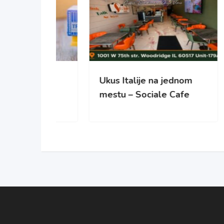
sonal
Ukus Italije na jednom
NO
ds
mestu – Sociale Cafe
REC
PO