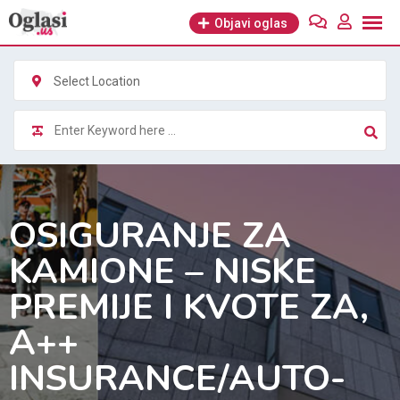
Skip
Objavi oglas
to
content
Select Location
OSIGURANJE ZA
KAMIONE – NISKE
PREMIJE I KVOTE ZA,
A++
INSURANCE/AUTO-