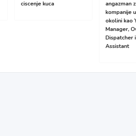
enje kuca
angazman za kamionsk
kompanije u Cikagu i
okolini kao Yard/Fleet
Manager, Overflow
Dispatcher ili Safety
Assistant