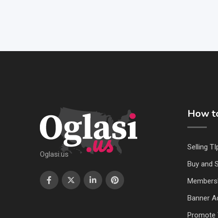
How to
Selling TI
Oglasi.us
Buy and S
Members
Banner Ad
Promote 