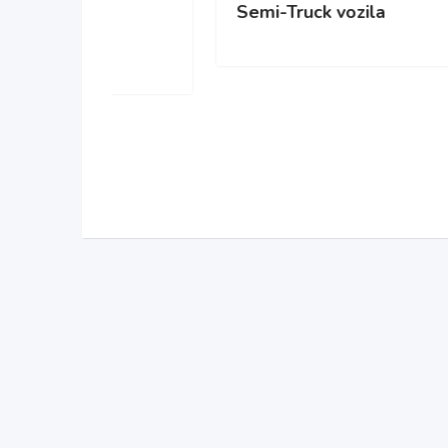
Semi-Truck vozila
cisc