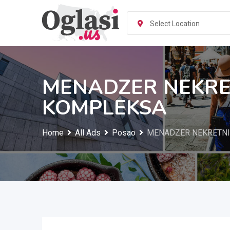
Skip
to
Select Location
content
MENADZER NEKRE
KOMPLEKSA
Home
All Ads
Posao
MENADZER NEKRETN