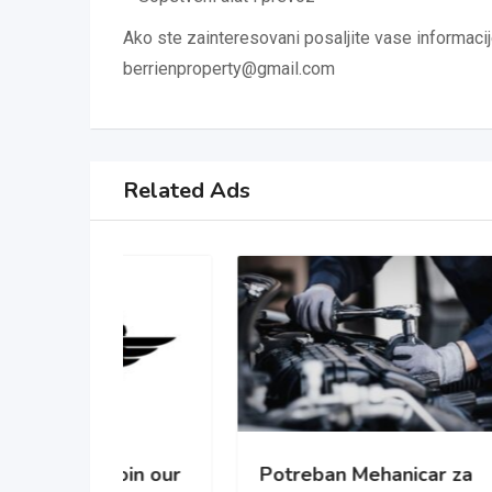
Ako ste zainteresovani posaljite vase informacije
berrienproperty@gmail.com
Related Ads
oin our
Potreban Mehanicar za
Pot