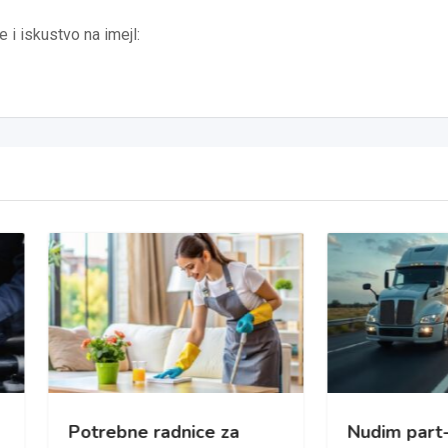
 i iskustvo na imejl:
rebne radnice za
Nudim part-time