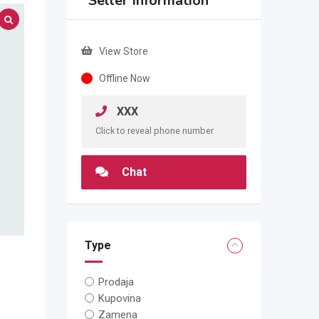
Seller Information
View Store
Offline Now
XXX
Click to reveal phone number
Chat
Type
Prodaja
Kupovina
Zamena