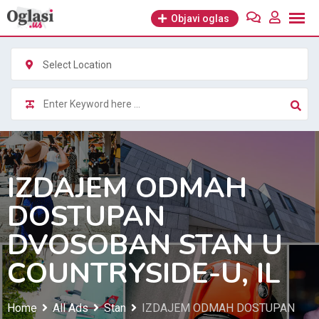
Skip
Objavi oglas
to
content
Select Location
IZDAJEM ODMAH
DOSTUPAN
DVOSOBAN STAN U
COUNTRYSIDE-U, IL
Home
All Ads
Stan
IZDAJEM ODMAH DOSTUPAN