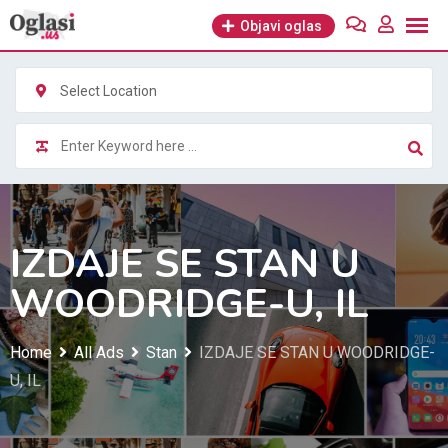
Skip
Objavi oglas
to
content
Select Location
IZDAJE SE STAN U
WOODRIDGE-U, IL
Home
All Ads
Stan
IZDAJE SE STAN U WOODRIDGE-
U, IL