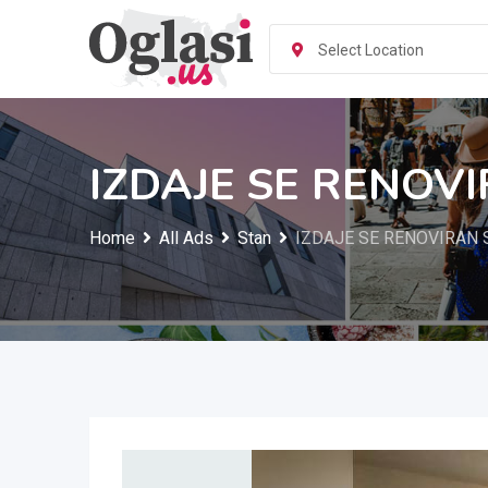
Skip
to
Select Location
content
IZDAJE SE RENOV
Home
All Ads
Stan
IZDAJE SE RENOVIRAN 