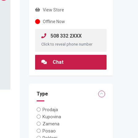
View Store
Offline Now
508 332 2XXX
Click to reveal phone number
Chat
Type
Prodaja
Kupovina
Zamena
Posao