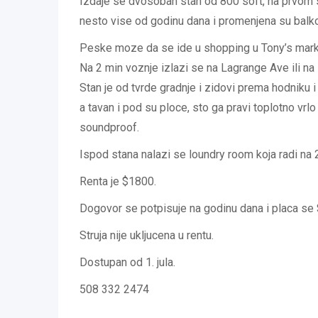
Izdaje se dvosoban stan od 800 soft, na prvom sp
nesto vise od godinu dana i promenjena su balkon
Peske moze da se ide u shopping u Tony’s market
Na 2 min voznje izlazi se na Lagrange Ave ili na 
Stan je od tvrde gradnje i zidovi prema hodniku 
a tavan i pod su ploce, sto ga pravi toplotno vrlo
soundproof.
Ispod stana nalazi se loundry room koja radi na 
Renta je $1800.
Dogovor se potpisuje na godinu dana i placa se 
Struja nije ukljucena u rentu.
Dostupan od 1. jula.
508 332 2474