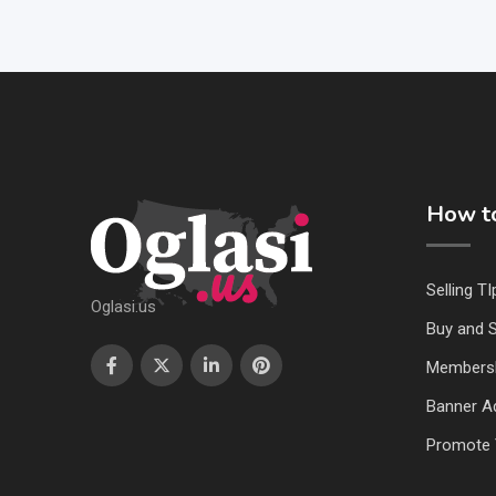
How to
Selling TI
Oglasi.us
Buy and S
Members
Banner Ad
Promote 