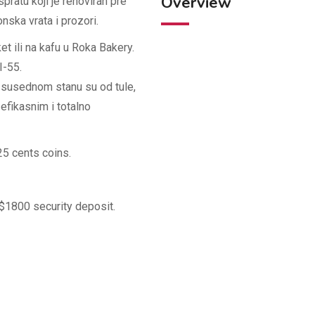
Overview
ratu koji je renoviran pre
ska vrata i prozori.
 ili na kafu u Roka Bakery.
I-55.
i susednom stanu su od tule,
 efikasnim i totalno
25 cents coins.
$1800 security deposit.