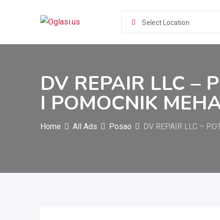
Skip
to
Select Location
content
DV REPAIR LLC –
I POMOCNIK MEHA
Home
All Ads
Posao
DV REPAIR LLC – P