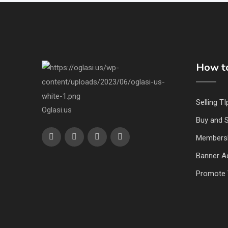
How to
Selling TI
Oglasi.us
Buy and S
Members
Banner Ad
Promote 