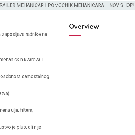
Overview
 zaposljava radnike na
e mehanickih kvarova i
sposobnost samostalnog
stva).
a ulja, filtera,
tvo je plus, ali nije