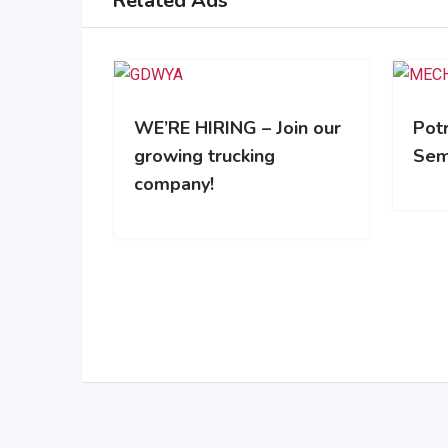
Related Ads
WE’RE HIRING – Join our
Pot
growing trucking
Sem
company!