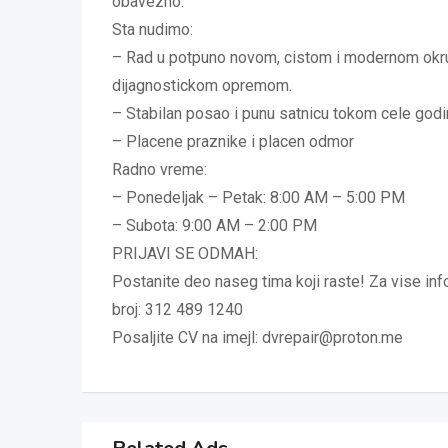
obavezno.
Sta nudimo:
– Rad u potpuno novom, cistom i modernom okruz
dijagnostickom opremom.
– Stabilan posao i punu satnicu tokom cele god
– Placene praznike i placen odmor
Radno vreme:
– Ponedeljak – Petak: 8:00 AM – 5:00 PM
– Subota: 9:00 AM – 2:00 PM
PRIJAVI SE ODMAH:
Postanite deo naseg tima koji raste! Za vise info
broj: 312 489 1240
Posaljite CV na imejl: dvrepair@proton.me