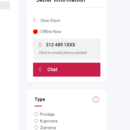
View Store
Offline Now
312 489 1XXX
Click to reveal phone number
Chat
Type
Prodaja
Kupovina
Zamena