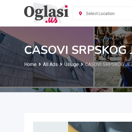
Skip
to
Select Location
content
CASOVI SRPSKOG J
Home
All Ads
Usluge
CASOVI SRPSKOG JEZ