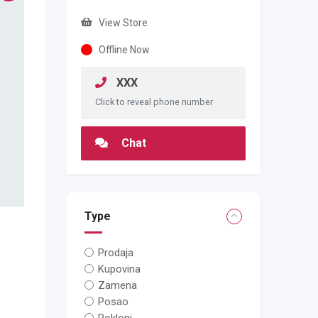
View Store
Offline Now
XXX
Click to reveal phone number
Chat
Type
Prodaja
Kupovina
Zamena
Posao