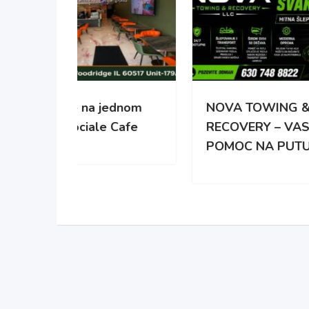
ednom
NOVA TOWING &
UNA
Cafe
RECOVERY – VASA
TEH
POMOC NA PUTU
PO