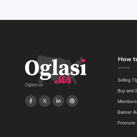
How to
Selling TI
Oglasi.us
Buy and S
Members
Banner Ad
Promote 